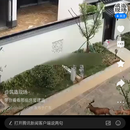
关注
评论
1
1
@
筑造现场
带你看看那些房屋建造
2026-06-03 22:28
发布于
广东
打开
腾讯新闻客户端说两句