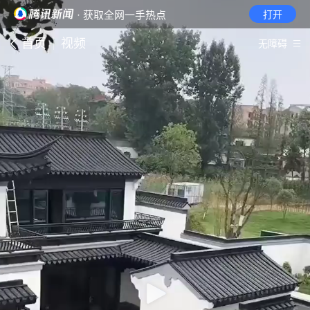
· 获取全网一手热点
打开
首页
视频
无障碍