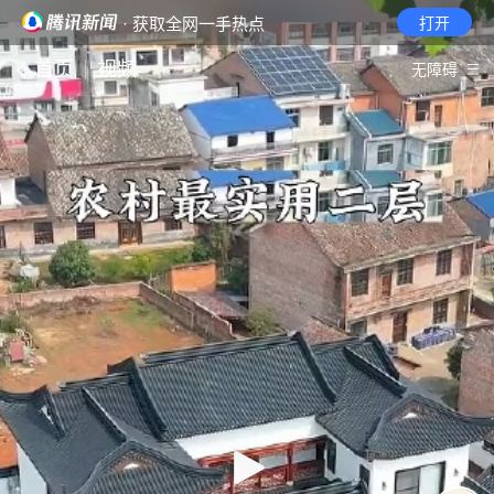
· 获取全网一手热点
打开
首页
视频
无障碍