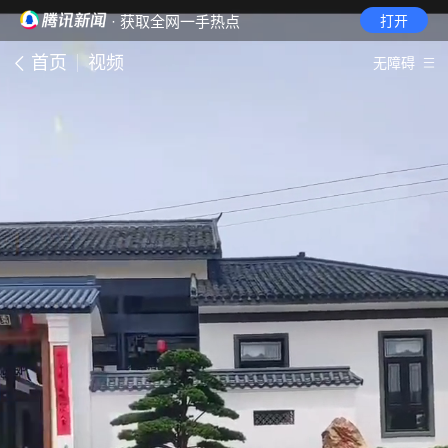
· 获取全网一手热点
打开
首页
视频
无障碍