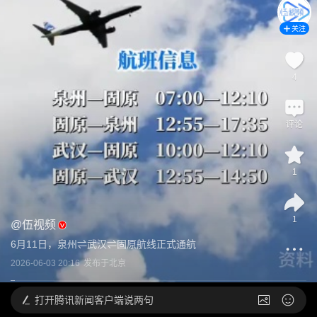
关注
4
评论
1
1
@
伍视频
6月11日，泉州⇌武汉⇌固原航线正式通航
2026-06-03 20:16
发布于
北京
打开
腾讯新闻客户端说两句