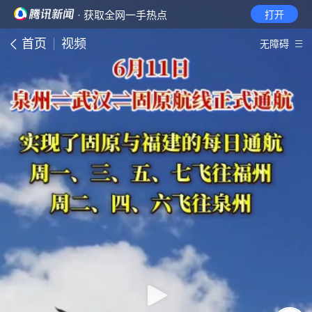
· 获取全网一手热点
打开
首页
视频
无障碍