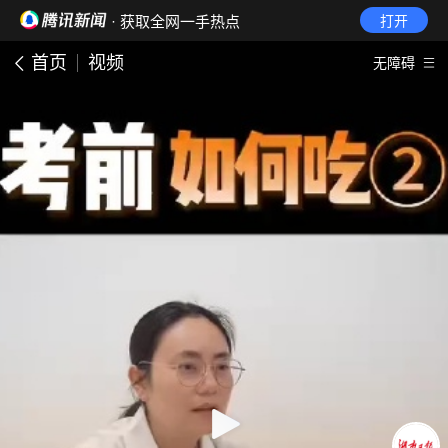
· 获取全网一手热点
打开
首页
视频
无障碍