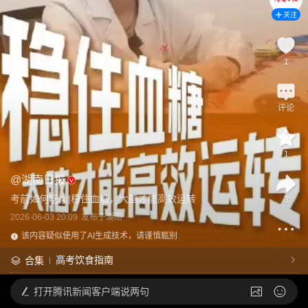
关注
1
评论
1
@
湖南日报
考前如何吃②|稳住血糖，大脑才能高效运转
3
2026-06-03 20:09
发布于
湖南
该内容疑似使用了AI生成技术，请谨慎甄别
高考饮食指南
合集
打开
腾讯新闻客户端说两句