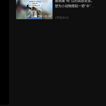
被病痛“吻”过的高原女孩，
想为小动物撑起一把“伞”！
生活在西藏林芝市工布江达
398
|
01:09
县的白玛德吉，今年20岁，
1评论
08-02
常年与病痛相伴，历经五次
手术的她，心中依旧怀揣着
一个美好的心愿——开一间
兽医院，等自己好些了，替
那些不会说话的小生命，也
治愈它们的疼