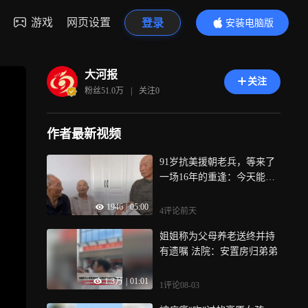
游戏
网页设置
登录
安装电脑版
内容更精彩
大河报
关注
粉丝
51.0万
|
关注
0
作者最新视频
91岁抗美援朝老兵，等来了
一场16年的重逢：今天能坐
在一起的，只剩他们仨了
1946
|
05:00
4评论
前天
姐姐称为父母养老送终并持
有遗嘱 法院：安置房归弟弟
1.3万
|
01:01
1评论
08-03