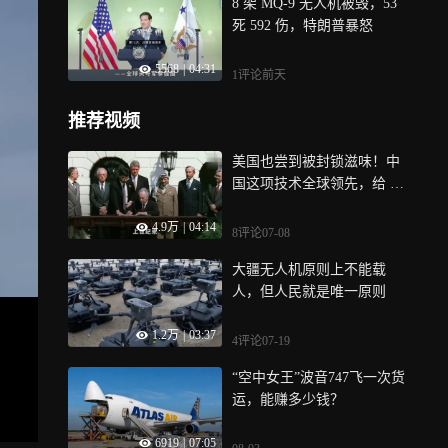
8 架 MQ-9 无人机被毁，53
死 592 伤，特朗普暴怒
5568
|
04:31
1评论
前天
推荐视频
美国也尝到被封锁滋味！中
国这项技术全球领先，给 15
年都追不上
4.9万
|
04:14
8评论
07-08
大疆无人机原则上不能载
人，但人民就是唯一原则
1.2万
|
03:37
4评论
07-19
“空中女王”波音747飞一次货
运，能赚多少钱？
6919
|
07:05