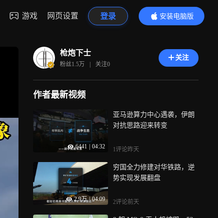
游戏
网页设置
登录
安装电脑版
内容更精彩
枪炮下士
关注
粉丝
1.5万
|
关注
0
作者最新视频
亚马逊算力中心遇袭，伊朗
对抗思路迎来转变
6441
|
04:32
1评论
昨天
穷国全力修建对华铁路，逆
势实现发展翻盘
2.9万
|
04:09
2评论
前天