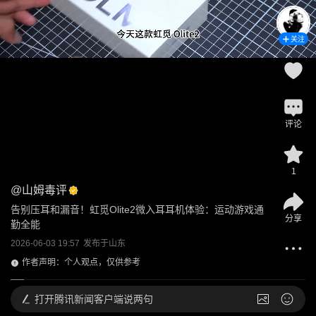
关注
评论
1
@
山姆毒评
告别压耳和漏音！虹觅Olite2微入耳耳机体验：运动游戏通
分享
勤全能
2026-06-03 19:57
发布于
山东
作者声明：个人观点，仅供参考
打开
腾讯新闻客户端说两句