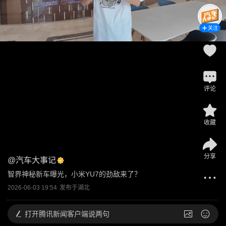
关注
评论
收藏
分享
@
汽车大事记
智界神秘新车曝光，小米YU7的劲敌来了？
2026-06-03 19:54
发布于
湖北
打开
腾讯新闻客户端说两句