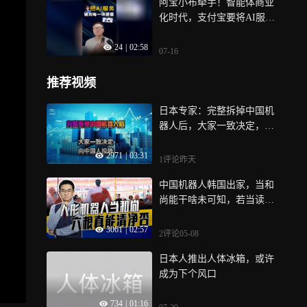
阿宝小布牵手！智能体商业
化时代，支付宝要将AI服务
铺到每一块屏幕
24
|
02:58
07-16
推荐视频
日本专家：完整拆掉中国机
器人后，大家一致决定，向
中国人投降
2971
|
03:31
1评论
昨天
中国机器人韩国出家，当和
尚能干啥未可知，若当读经
机大可不必
3061
|
02:57
2评论
05-08
日本人推出人体冰箱，或许
成为下个风口
734
|
01:16