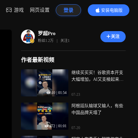
游戏
网页设置
登录
安装电脑版
内容更精彩
罗超Pro
关注
粉丝
1.2万
|
关注
1
作者最新视频
继续买买买！谷歌资本开支
大幅增加，AI又支棱起来
了？
10
|
01:54
07-23
阿根廷队输球又输人，有些
中国品牌天塌了
472
|
01:01
07-20