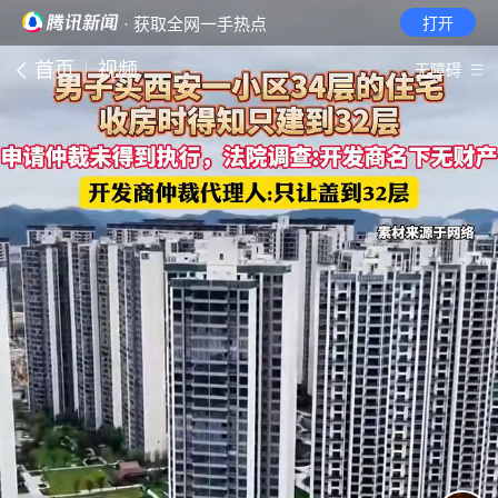
· 获取全网一手热点
打开
首页
视频
无障碍