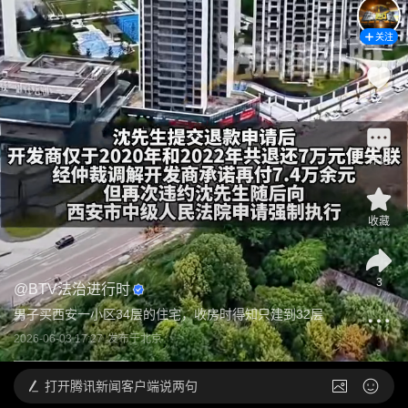
关注
2
评论
收藏
3
@
BTV法治进行时
男子买西安一小区34层的住宅，收房时得知只建到32层
2026-06-03 17:27
发布于
北京
打开
腾讯新闻客户端说两句