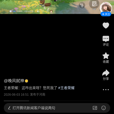
关注
评论
收藏
分享
@
晚风弑神
王者荣耀：这咋出来呀？愁死我了
 #
王者荣耀
2026-06-03 16:51
发布于
河南
打开
腾讯新闻客户端说两句