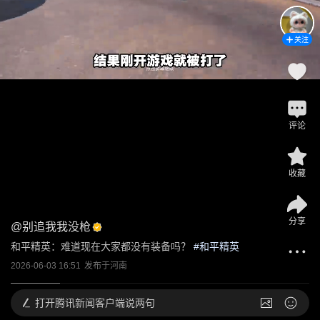
关注
评论
收藏
分享
@
别追我我没枪
和平精英：难道现在大家都没有装备吗？
 #
和平精英
2026-06-03 16:51
发布于
河南
打开
腾讯新闻客户端说两句