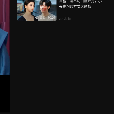
盲盒丨聊不明白就开打，小
夫妻沟通方式太硬核
1111
|
00:20
-1小时前