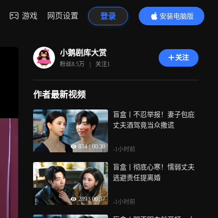
游戏
网页设置
登录
安装电脑版
内容更精彩
小鹅剧库大赏
关注
粉丝
8.5万
|
关注
1
作者最新视频
盲盒丨不忍举报！妻子包庇
丈夫酒驾竟当众撒谎
834
|
00:30
-1小时前
盲盒丨彻底心寒！懦弱丈夫
逃避责任提离婚
289
|
00:37
-1小时前