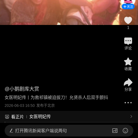
关注
1
评论
收藏
@
小鹅剧库大赏
分享
女医明妃传丨为救祁镇被迫拔刀！允贤杀人后双手颤抖
2026-06-03 16:50
发布于
北京
女医明妃传
看正片
打开
腾讯新闻客户端说两句