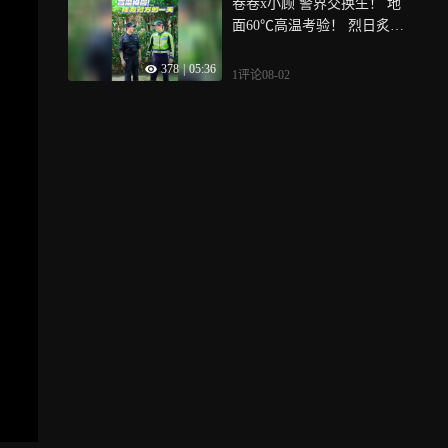
卷卷x小顾 警界交换生！ 地
面60℃高温考验！ 烈日炙烤
守护不变，一日“变形计”！
378
|
05:36
1评论
08-02