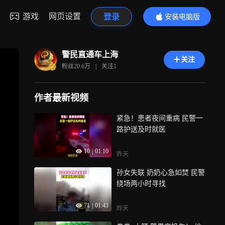
游戏
网页设置
登录
安装电脑版
内容更精彩
警民直通车上海
关注
粉丝
20.6万
|
关注
1
作者最新视频
紧急！患者夜间重病 民警一
路护送及时就医
10
|
01:10
昨天
孙女失联 奶奶心急如焚 民警
绕场两小时寻找
71
|
01:43
昨天