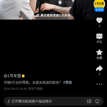
关注
2
评论
收藏
2
@
1号车盟
月销8万台的零跑，全是友商送的助攻？
 #
零跑
2026-06-03 16:44
发布于
福建
打开
腾讯新闻客户端说两句