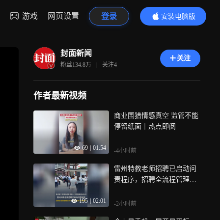
游戏
网页设置
登录
安装电脑版
内容更精彩
封面新闻
关注
粉丝
134.8万
|
关注
4
作者最新视频
商业围猎情感真空 监管不能
停留纸面｜热点即阅
69
|
01:54
-4小时前
雷州特教老师招聘已启动问
责程序，招聘全流程管理任
何一环，都不容有人伸黑
195
|
02:01
手！
-2小时前