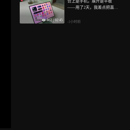
合上是手机，展开是平板
——用了2天，我差点把直板
机扔了！
862
|
02:45
-1小时前