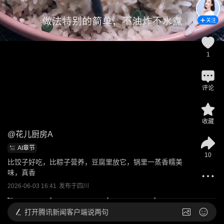
关注
1
评论
收藏
@
花儿厨房A
AI章节
10
比饺子好吃，比粽子营养，豆腐里放它，锅里一蒸香糯美
味，真香
2026-06-03 16:41
发布于
四川
打开
腾讯新闻客户端说两句