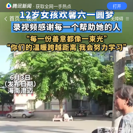
· 获取全网一手热点
打开
首页
视频
无障碍