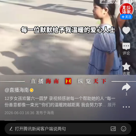
关注
评论
收藏
@
直播海南
1
12岁女孩欢馨六一圆梦 录视频感谢每一个帮助她的人 “每一
份善意都像一束光”“你们的温暖跨越距离 我会努力学...
展开
2026-06-03 16:36
发布于
海南
打开
腾讯新闻客户端说两句