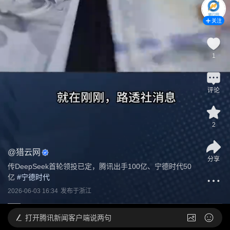
关注
1
评论
2
@
猎云网
分享
传DeepSeek首轮领投已定，腾讯出手100亿、宁德时代50
亿
 #
宁德时代
2026-06-03 16:34
发布于
浙江
打开
腾讯新闻客户端说两句