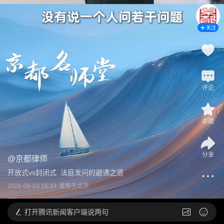
关注
评论
收藏
分享
@
京都律师
开放式vs封闭式  法庭发问的避诱之道
2026-06-03 16:33
发布于
北京
打开
腾讯新闻客户端说两句