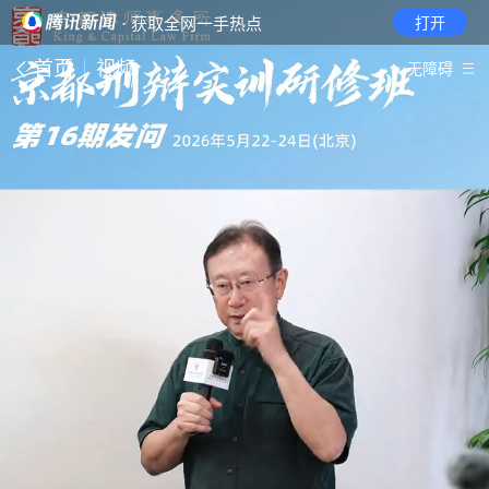
· 获取全网一手热点
打开
首页
视频
无障碍