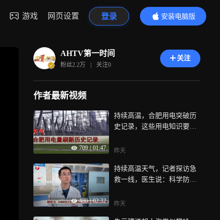
游戏
网页设置
登录
安装电脑版
内容更精彩
AHTV第一时间
关注
粉丝
2.2万
|
关注
0
作者最新视频
持续高温，合肥用电突破历
史记录，这些用电知识要掌
握
709
|
01:47
昨天
持续高温天气，记者探访急
救一线，医生说：科学防暑
很重要
480
|
02:32
昨天