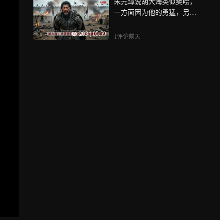
朱元璋说胡大海类似樊哙，
一方面因为他的勇猛，另一
方面，也说明胡大海比较质
203
|
05:59
朴，为人热心忠诚，有汉初
1评论
前天
名将之风，但正是他这种质
朴热诚，使得他最终遭遇不
测