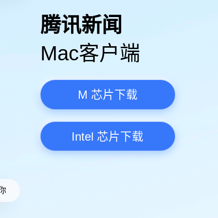
高清视频·更流畅
腾讯新
Mac客
M 芯
Intel