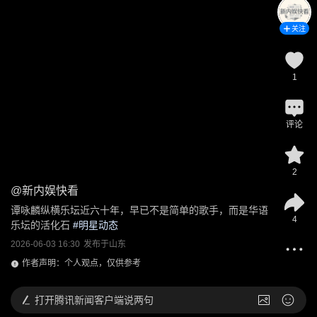
关注
1
评论
2
@
新内娱快看
谭咏麟纵横乐坛近六十年，早已不是简单的歌手，而是华语
4
乐坛的活化石
 #
明星动态
2026-06-03 16:30
发布于
山东
作者声明：个人观点，仅供参考
打开
腾讯新闻客户端说两句