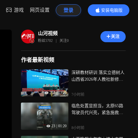
游戏
网页设置
登录
安装电脑版
内容更精彩
山河视频
关注
粉丝
5702
|
关注
0
作者最新视频
深耕教材研训 落实立德树人
山西省2026年人教社新修订
教材培训者培训会太原开班
252
|
03:29
7小时前
临危处置显担当，太原65路
驾驶员代兴亮，紧急施救癫
痫乘客化险为夷
23
|
01:20
8小时前