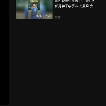
山西晚报少年志｜进山中学
优秀学子李享达 善复盘 会补
短 稳心态
97
|
01:40
昨天