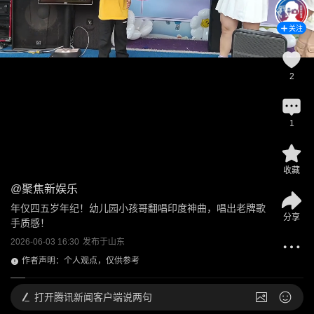
关注
2
1
收藏
@
聚焦新娱乐
年仅四五岁年纪！幼儿园小孩哥翻唱印度神曲，唱出老牌歌
分享
手质感！
2026-06-03 16:30
发布于
山东
作者声明：个人观点，仅供参考
打开
腾讯新闻客户端说两句