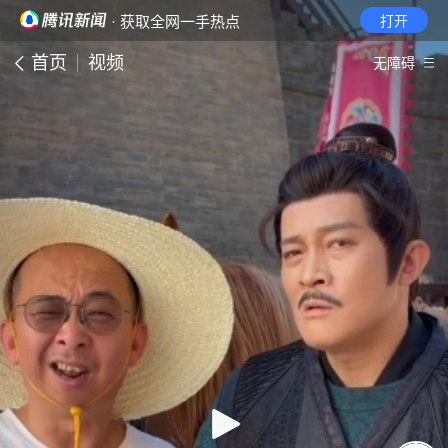
· 获取全网一手热点
打开
首页
视频
无障碍