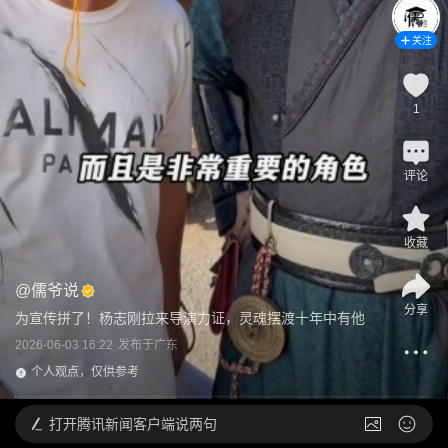
关注
1
评论
收藏
@
儒爷说
分享
为宣传拼了！杨志刚拉来导演力证，灵魂摆渡十年中有他
2026-06-03 16:22
发布于
广东
个人观点，仅供参考
打开
腾讯新闻客户端说两句