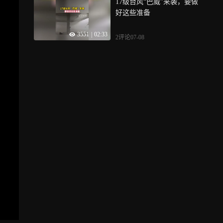
17级台风“巴威”来袭，要做
好这些准备
3551
|
02:33
2评论
07-08