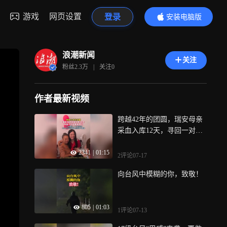
游戏
网页设置
登录
安装电脑版
内容更精彩
浪潮新闻
关注
粉丝
2.3万
|
关注
0
作者最新视频
跨越42年的团圆，瑞安母亲
采血入库12天，寻回一对双
胞胎女儿，DNA比对让天南
2341
|
01:15
地北的亲人“重逢”
2评论
07-17
向台风中模糊的你，致敬！
805
|
01:03
1评论
07-13