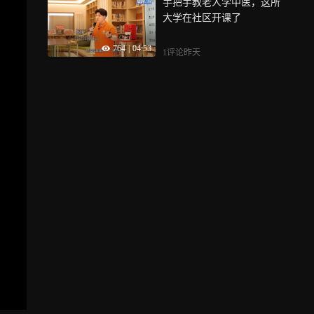
手把手教老人学中医，这所
大学在社区开课了
764
|
04:53
1评论
昨天