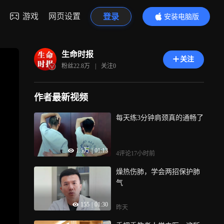
游戏
网页设置
登录
安装电脑版
内容更精彩
生命时报
关注
粉丝
22.8万
|
关注
0
作者最新视频
每天练3分钟肩颈真的通畅了
1.5万
|
01:13
4评论
17小时前
燥热伤肺，学会两招保护肺
气
155
|
01:30
昨天