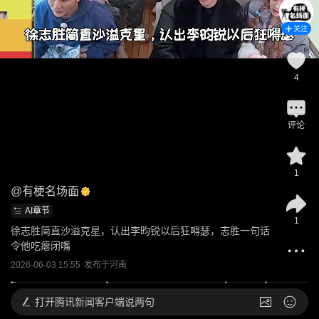
关注
4
评论
1
@
有梗名场面
AI章节
1
徐志胜简直沙溢克星，认出李昀锐以后狂嘚瑟，志胜一句话
令他吃瘪闭嘴
2026-06-03 15:55
发布于
河南
打开
腾讯新闻客户端说两句