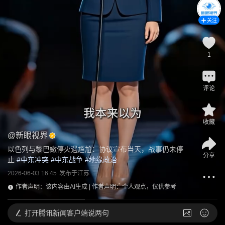
关注
1
评论
收藏
@
新眼视界
以色列与黎巴嫩停火遇尴尬：协议宣布当天，战事仍未停
分享
止
 #
中东冲突
 #
中东战争
 #
地缘政治
2026-06-03 16:45
发布于
江苏
作者声明：该内容由AI生成 | 作者声明：个人观点，仅供参考
打开
腾讯新闻客户端说两句