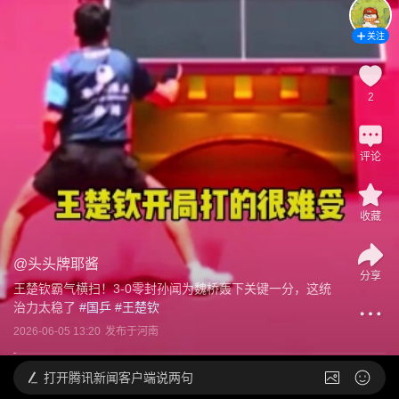
关注
2
评论
收藏
@
头头牌耶酱
分享
王楚钦霸气横扫！3-0零封孙闻为魏桥轰下关键一分，这统
治力太稳了
 #
国乒
 #
王楚钦
2026-06-05 13:20
发布于
河南
打开
腾讯新闻客户端说两句