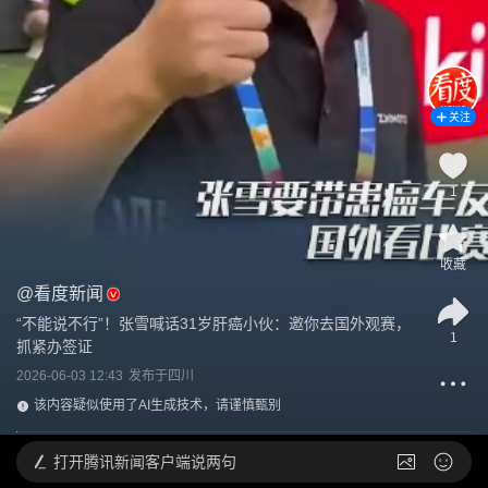
关注
1
收藏
@
看度新闻
“不能说不行”！张雪喊话31岁肝癌小伙：邀你去国外观赛，
1
抓紧办签证
2026-06-03 12:43
发布于
四川
该内容疑似使用了AI生成技术，请谨慎甄别
打开
腾讯新闻客户端说两句