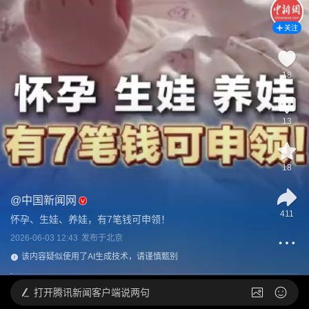
关注
18
13
18
@
中国新闻网
411
怀孕、生娃、养娃，有7笔钱可申领！
2026-06-03 12:43
发布于
北京
该内容疑似使用了AI生成技术，请谨慎甄别
打开
腾讯新闻客户端说两句