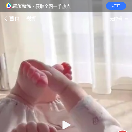
· 获取全网一手热点
打开
首页
视频
无障碍