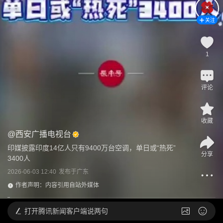
关注
1
评论
收藏
@
西安广播电视台
印媒披露印度14亿人只有9400万台空调，单日或“热死”
分享
3400人
2026-06-03 12:40
发布于
广东
作者声明：内容引用自站外媒体
打开
腾讯新闻客户端说两句