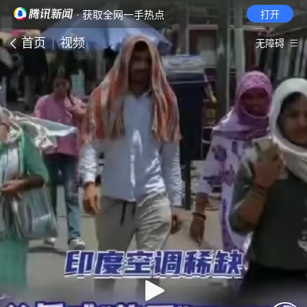
· 获取全网一手热点
打开
首页
视频
无障碍