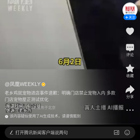
关注
评论
收藏
@
凤凰WEEKLY
老乡鸡就宠物进店事件道歉：明确门店禁止宠物入内 多款
分享
门店宠物屋正测试优化
2026-06-03 12:34
发布于
北京
该内容疑似使用了AI生成技术，请谨慎甄别
打开
腾讯新闻客户端说两句