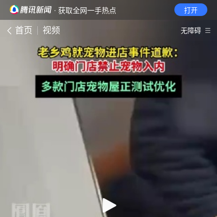
· 获取全网一手热点
打开
首页
视频
无障碍