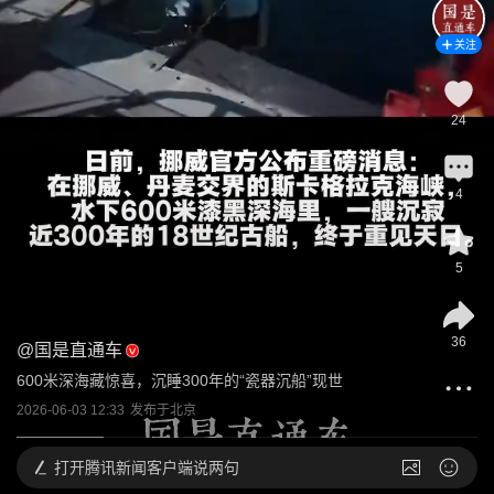
关注
24
4
5
36
@
国是直通车
600米深海藏惊喜，沉睡300年的“瓷器沉船”现世
2026-06-03 12:33
发布于
北京
打开
腾讯新闻客户端说两句