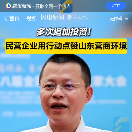
· 获取全网一手热点
打开
首页
视频
无障碍