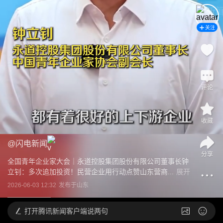
关注
评论
收藏
@
闪电新闻
分享
全国青年企业家大会｜永道控股集团股份有限公司董事长钟
立钊：多次追加投资！民营企业用行动点赞山东营商...
展开
2026-06-03 12:32
发布于
山东
打开
腾讯新闻客户端说两句