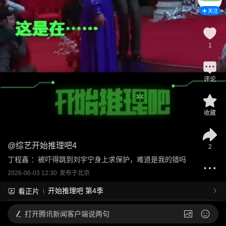
关注
1
评论
收藏
@
综艺开始推理吧4
2
丁程鑫 ：被吓得跳到刘宇宁身上求保护，难道是我的错吗
2026-06-03 12:30
发布于
北京
开始推理吧 第4季
看正片
打开
腾讯新闻客户端说两句