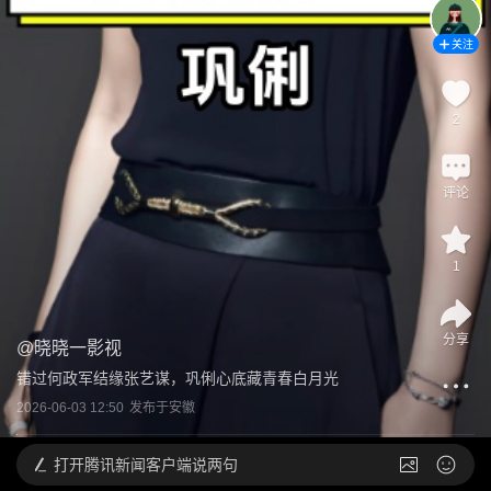
关注
2
评论
1
分享
@
晓晓一影视
错过何政军结缘张艺谋，巩俐心底藏青春白月光
2026-06-03 12:50
发布于
安徽
打开
腾讯新闻客户端说两句