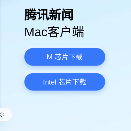
高清视频·更流畅
腾讯新
Mac客
M 芯
Intel