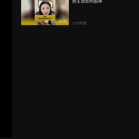
男生该如何脱单
532
|
02:02
21小时前