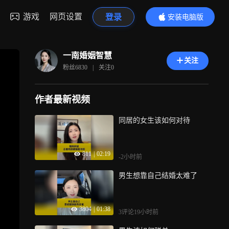
游戏
网页设置
登录
安装电脑版
内容更精彩
一南婚姻智慧
关注
粉丝
6830
|
关注
0
作者最新视频
同居的女生该如何对待
811
|
02:19
-2小时前
男生想靠自己结婚太难了
3804
|
01:38
3评论
19小时前