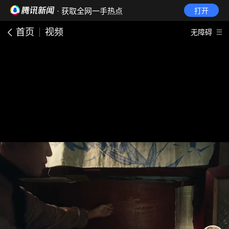
· 获取全网一手热点
打开
首页
视频
无障碍