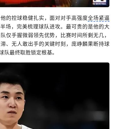
。他的控球稳健扎实，面对对手高强度
全场紧逼
过半场，完美梳理球队进攻。最可贵的是他的大
国队仅手握微弱领先优势，比赛时间所剩无几，
停滞、无人敢出手的关键时刻，庞峥麟果断持球
球队最终取胜锁定根基。