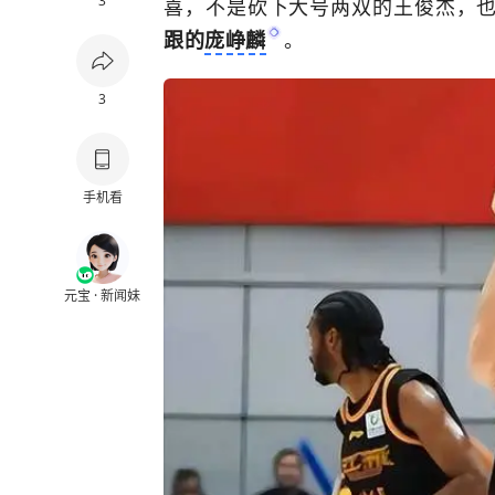
3
喜，不是砍下大号两双的王俊杰，
跟的
庞峥麟
。
3
手机看
元宝 · 新闻妹