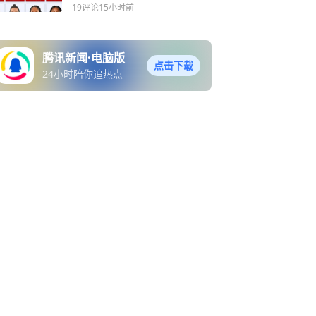
差距多少？
19评论
15小时前
腾讯新闻·电脑版
点击下载
24小时陪你追热点