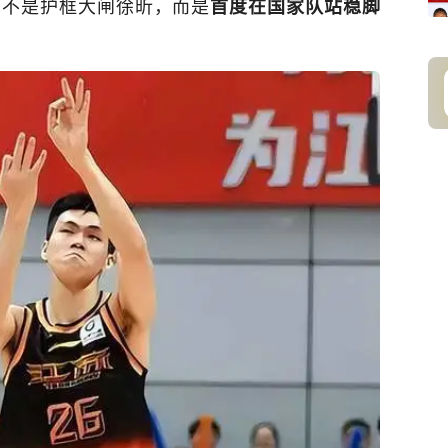
也不是护框大闸徐昕，而是
首度在国家队站稳脚