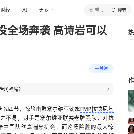
财经
AI
更多
你看球呢
搜索
投全场奔袭 高诗岩可以
热
关注
作
后场格局？
篮苦战四节，惊险击败塞尔维亚劲旅
FMP拉德尼基
来之不易，对手是塞尔维亚联赛老牌强队，对抗
给中国队丝毫喘息机会。而这场险胜的最大惊