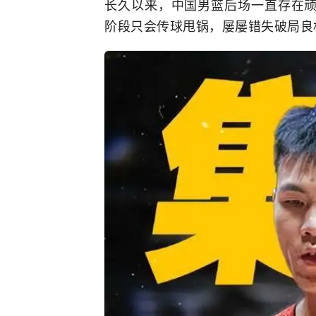
长久以来，中国男篮后场一直存在
阶段只会传球甩锅，屡屡错失破局良