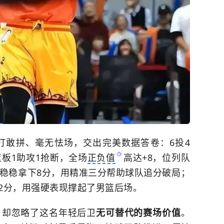
敢打敢拼、毫无怯场，交出完美数据答卷：6投4
篮板1助攻1抢断，全场
正负值
高达+8，位列队
中稳稳拿下8分，用精准三分帮助球队追分破局；
2分，用强硬表现撑起了男篮后场。
，却忽略了这名年轻后卫
无可替代的赛场价值
。