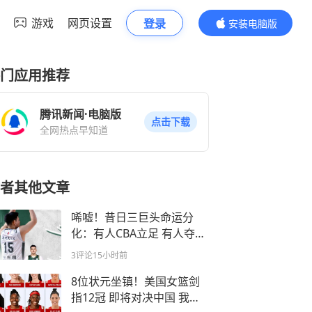
游戏
网页设置
登录
安装电脑版
内容更精彩
门应用推荐
腾讯新闻·电脑版
点击下载
全网热点早知道
者其他文章
唏嘘！昔日三巨头命运分
化：有人CBA立足 有人夺冠
有人黯然出局
3评论
15小时前
8位状元坐镇！美国女篮剑
指12冠 即将对决中国 我们