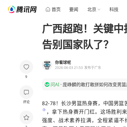
首页
要闻
北京
科技
广西超跑！关键中
告别国家队了？
你看球呢
2026-06-03 21:53
发布于
广东
9
问AI
·
庞峥麟的敢打敢拼如何改变男篮
评论
82-78！长沙男篮热身赛，中国男
，拿下热身赛开门红。这场胜利
强度、战术素养拉满，全程紧逼不