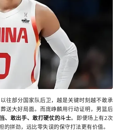
比以往部分国家队后卫，越是关键时刻越不敢承
频葬送大好局面。而庞峥麟用行动证明，男篮后
当、敢出手、敢打硬仗的斗士
。即便场上有2次
担的拼劲，远比零失误的保守打法更有价值。