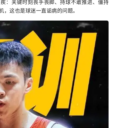
顽疾：关键时刻畏手畏脚、持球不敢推进、僵持
机，这也是球迷一直诟病的问题。