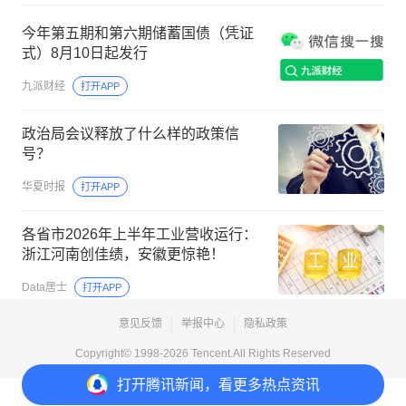
今年第五期和第六期储蓄国债（凭证
式）8月10日起发行
九派财经
打开APP
政治局会议释放了什么样的政策信
号？
华夏时报
打开APP
各省市2026年上半年工业营收运行：
浙江河南创佳绩，安徽更惊艳！
Data居士
打开APP
意见反馈
举报中心
隐私政策
Copyright© 1998-
2026
Tencent.All Rights Reserved
打开
腾讯新闻，看更多热点资讯