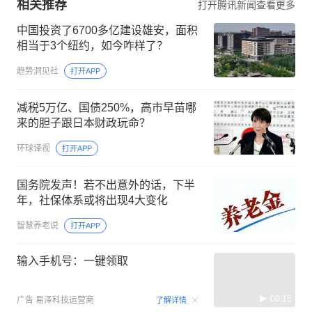
相关推荐
打开腾讯新闻查看更多
中国投资了6700多亿建设雄安，面积
相当于3个纽约，如今咋样了？
趋势洞见社
打开APP
减税5万亿、国债250%，高市早苗哪
来的胆子跟日本财政玩命？
环球译视
打开APP
国务院发声！若不出意外的话，下半
年，社保体系或将出现4大变化
智慧养老说
打开APP
输入手机号：一键领取
00:15
广告
易泽科技运营商
了解详情