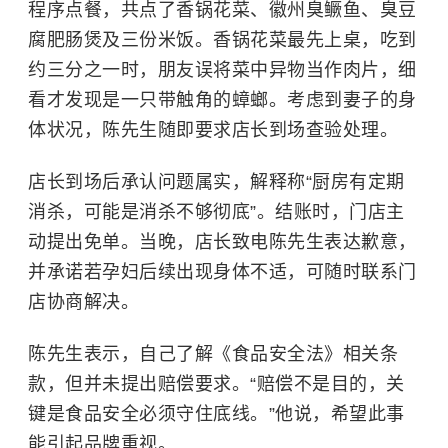
程序点餐，共点了香锅花菜、徽州臭鳜鱼、臭豆
腐肥肠煲及三份米饭。香锅花菜最先上桌，吃到
约三分之一时，朋友误将菜中异物当作肉片，细
看才发现是一只带触角的蟑螂。考虑到妻子的身
体状况，陈先生随即要求店长到场查验处理。
店长到场后承认问题属实，解释称“厨房有定期
消杀，可能是消杀不够彻底”。结账时，门店主
动提出免单。当晚，店长致电陈先生表达歉意，
并承诺若孕妇后续出现身体不适，可随时联系门
店协商解决。
陈先生表示，自己了解《食品安全法》相关条
款，但并未提出赔偿要求。“赔偿不是目的，关
键是食品安全必须守住底线。”他说，希望此事
能引起品牌重视。