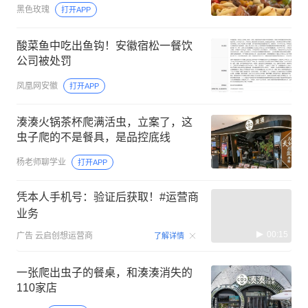
黑色玫瑰
打开APP
酸菜鱼中吃出鱼钩！安徽宿松一餐饮
公司被处罚
凤凰网安徽
打开APP
湊湊火锅茶杯爬满活虫，立案了，这
虫子爬的不是餐具，是品控底线
杨老师聊学业
打开APP
凭本人手机号：验证后获取！#运营商
业务
00:15
广告
云启创想运营商
了解详情
一张爬出虫子的餐桌，和湊湊消失的
110家店