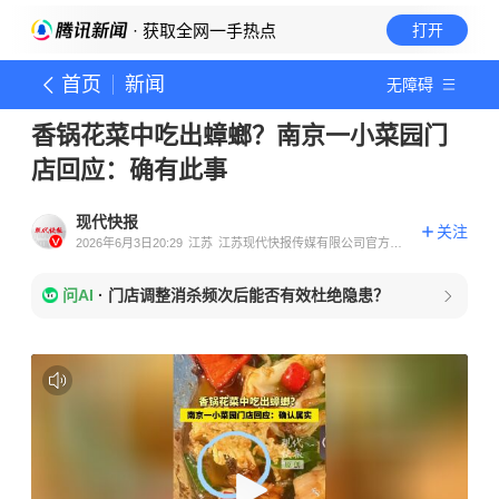
· 获取全网一手热点
打开
首页
新闻
无障碍
香锅花菜中吃出蟑螂？南京一小菜园门
店回应：确有此事
现代快报
关注
2026年6月3日20:29
江苏
江苏现代快报传媒有限公司官方账
号
问AI
·
门店调整消杀频次后能否有效杜绝隐患？