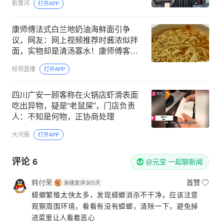
新黄河
打开APP
康师傅法式白兰地奶油海鲜面引争
议，网友：网上视频推荐时酱浓似拌
面，实物却是清汤寡水！康师傅客
服：将记录反映这一情况
经视直播
打开APP
四川广安一顾客称在火锅店虾滑表面
吃出异物，疑是“老鼠屎”，门店负责
人：不知是何物，正协商处理
大河报
打开APP
评论
6
@元宝 一起聊新闻
韩付荣
首赞
蟑螂繁殖太快太多，发现蟑螂消杀不干净。应该注意
观察周围环境，看看有没有蟑螂，清除一下，避免掉
进菜里让人看着恶心