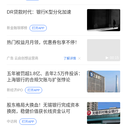
DR贷款时代：银行K型分化加速
新金融琅琊榜
打开APP
热门权益月月领，优惠券包享不停！
00:15
广告
云启创想运营商
了解详情
五年被罚超1.8亿、去年2.5万件投诉：
上海银行的合规欠账与扩张悖论
新经济IPO
打开APP
股东格局大换血！无锡银行完成资本
换岗，稳健价值获长线资金认可
中访网
打开APP