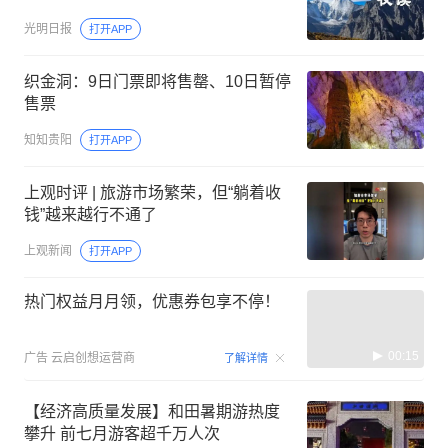
光明日报
打开APP
织金洞：9日门票即将售罄、10日暂停
售票
知知贵阳
打开APP
上观时评 | 旅游市场繁荣，但“躺着收
钱”越来越行不通了
上观新闻
打开APP
热门权益月月领，优惠券包享不停！
00:15
广告
云启创想运营商
了解详情
【经济高质量发展】和田暑期游热度
攀升 前七月游客超千万人次