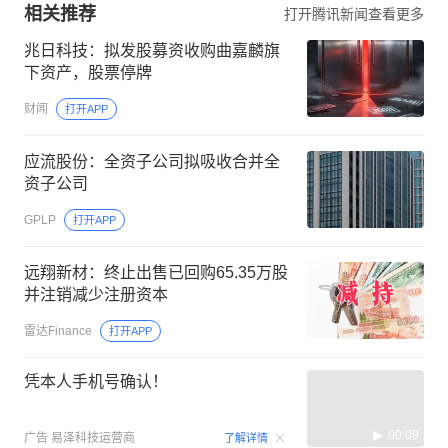
相关推荐
打开腾讯新闻查看更多
兆日科技：拟发股募资收购曲嘉麟旗
下资产，股票停牌
财闻
打开APP
应流股份：全资子公司拟吸收合并全
资子公司
GPLP
打开APP
远翔新材：终止出售已回购65.35万股
并注销减少注册资本
雷达Finance
打开APP
凭本人手机号确认！
00:09
广告
易泽科技运营商
了解详情